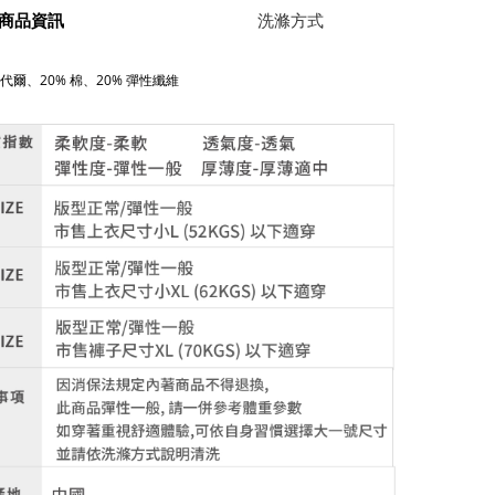
商品資訊
洗滌方式
 莫代爾、20% 棉、20% 彈性纖維