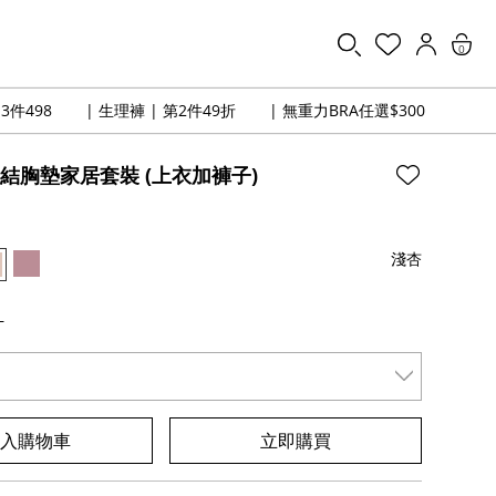
0
3件498
| 生理褲 | 第2件49折
| 無重力BRA任選$300
結胸墊家居套裝 (上衣加褲子)
淺杏
L
放入購物車
立即購買