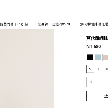
卡抗菌內褲 | 69折起
| 塑身褲 | 任選2件520
| 無痕/機能小褲任選
莫代爾蝴蝶
NT 680
M
L
X