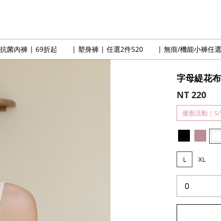
卡抗菌內褲 | 69折起
| 塑身褲 | 任選2件520
| 無痕/機能小褲任選
字母緹花
NT 220
優惠活動
｜
S
L
XL