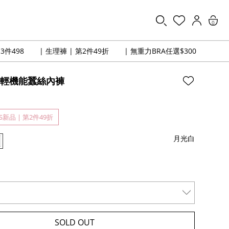
0
3件498
| 生理褲 | 第2件49折
| 無重力BRA任選$300
布輕機能蠶絲內褲
/S新品 | 第2件49折
月光白
SOLD OUT